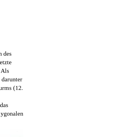
h des
etzte
 Als
 darunter
urms (12.
 das
lygonalen