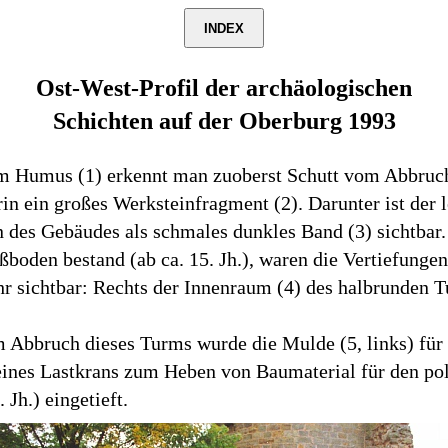
INDEX
Ost-West-Profil der archäologischen
Schichten auf der Oberburg 1993
m Humus (1) erkennt man zuoberst Schutt vom Abbruc
rin ein großes Werksteinfragment (2). Darunter ist der l
 des Gebäudes als schmales dunkles Band (3) sichtbar.
ßboden bestand (ab ca. 15. Jh.), waren die Vertiefungen
r sichtbar: Rechts der Innenraum (4) des halbrunden T
 Abbruch dieses Turms wurde die Mulde (5, links) für
eines Lastkrans zum Heben von Baumaterial für den po
 Jh.) eingetieft.