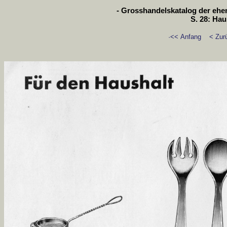
- Grosshandelskatalog der ehem
S. 28: Hau
·<< Anfang
< Zur