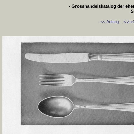
- Grosshandelskatalog der ehem
S
·<< Anfang
< Zur