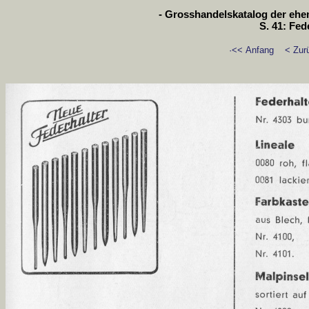
- Grosshandelskatalog der ehem
S. 41: Fed
·<< Anfang
< Zur