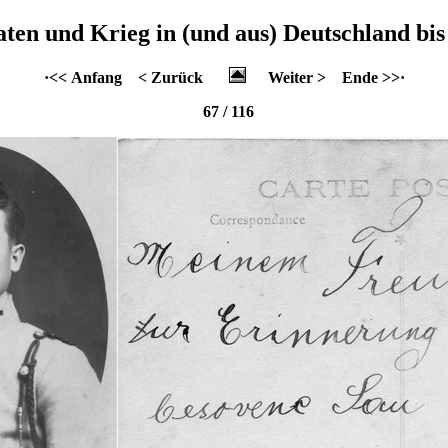
aten und Krieg in (und aus) Deutschland bis
·<< Anfang
< Zurück
Weiter >
Ende >>·
67 / 116