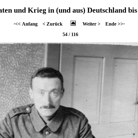
aten und Krieg in (und aus) Deutschland bis
·<< Anfang
< Zurück
Weiter >
Ende >>·
54 / 116