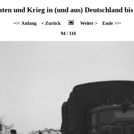
aten und Krieg in (und aus) Deutschland bis
·<< Anfang
< Zurück
Weiter >
Ende >>·
94 / 116