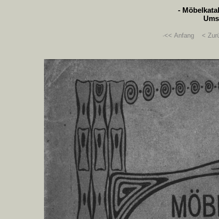
- Möbelkatal
Umsc
·<< Anfang
< Zur