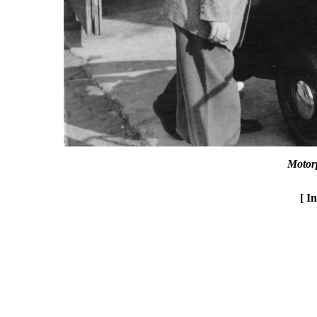
Motorp
[ I