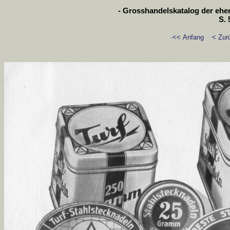
- Grosshandelskatalog der ehem
S. 
·<< Anfang
< Zur