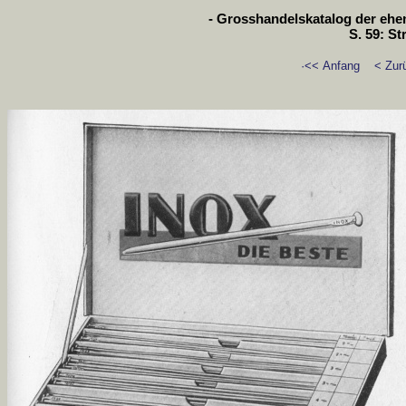
- Grosshandelskatalog der ehem
S. 59: St
·<< Anfang
< Zur