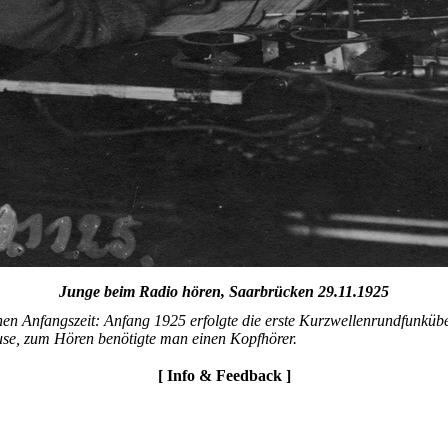
Junge beim Radio hören, Saarbrücken 29.11.1925
en Anfangszeit: Anfang 1925 erfolgte die erste Kurzwellenrundfunküb
e, zum Hören benötigte man einen Kopfhörer.
[ Info & Feedback ]