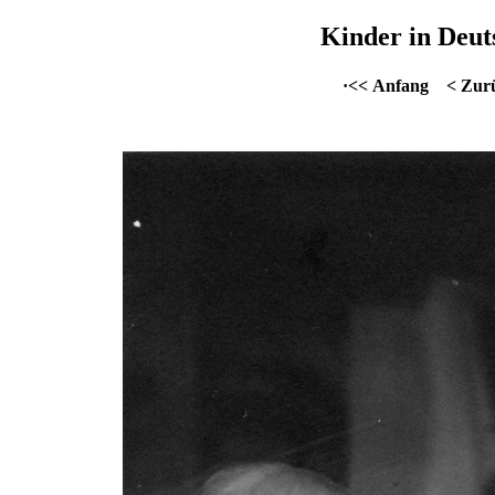
Kinder in Deut
·<< Anfang
< Zur