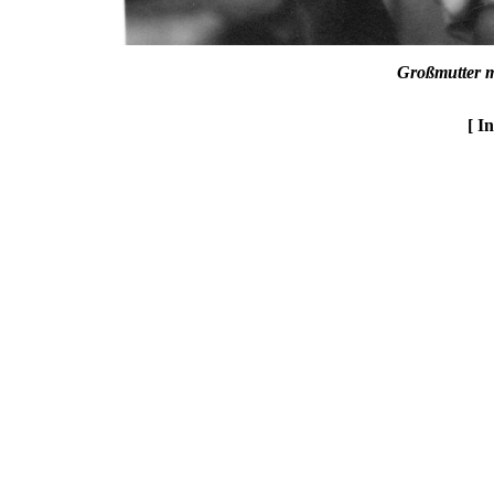
Großmutter m
[ I