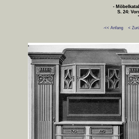
- Möbelkatal
S. 24: Vo
·<< Anfang
< Zur